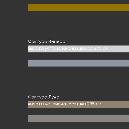
Фактура Венера
высота установки без шва до 275 см
Фактура Луна
высота установки без шва 285 см