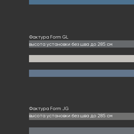
Фактура Form GL
высота установки без шва до 285 см
Фактура Form JG
высота установки без шва до 285 см