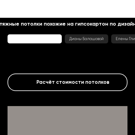
тяжные потолки похожие на гипсокартон по дизай
Михаила Шапошникова
Дианы Балашовой
Елены Гл
Расчёт стоимости потолков