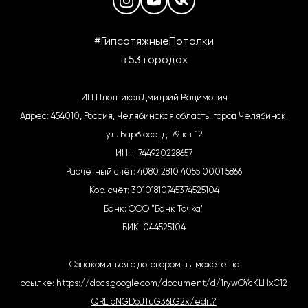
#ГипсотяжныеПотолки
в 53 городах
ИП Плотников Дмитрий Вадимович
Адрес: 454010, Россия, Челябинская область, город Челябинск,
ул. Барбюса, д. 79, кв. 12
ИНН: 744920228657
Расчётный счёт: 4080 2810 4055 0001 5866
Кор. счёт: 30101810745374525104
Банк: ООО "Банк Точка"
БИК: 044525104
Ознакомиться с договором вы можете по
ссылке:
https://docs.google.com/document/d/1rywOYcKLHxC12
QRLIbNGDoJTuG36LG2x/edit?