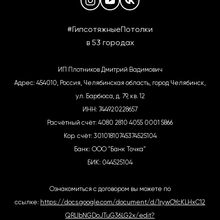
#ГипсотяжныеПотолки
в 53 городах
ИП Плотников Дмитрий Вадимович
Адрес: 454010, Россия, Челябинская область, город Челябинск,
ул. Барбюса, д. 79, кв. 12
ИНН: 744920228657
Расчётный счёт: 4080 2810 4055 0001 5866
Кор. счёт: 30101810745374525104
Банк: ООО "Банк Точка"
БИК: 044525104
Ознакомиться с договором вы можете по
ссылке:
https://docs.google.com/document/d/1rywOYcKLHxC12
QRLIbNGDoJTuG36LG2x/edit?