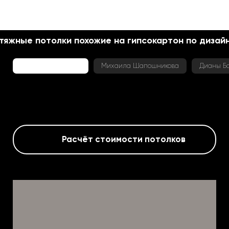
тяжные потолки похожие на гипсокартон по дизай
Шоурум Boca room
Михаила Шапошникова
Дианы Б
Расчёт стоимости потолков